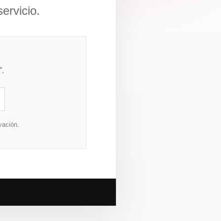
servicio.
”.
ivación.