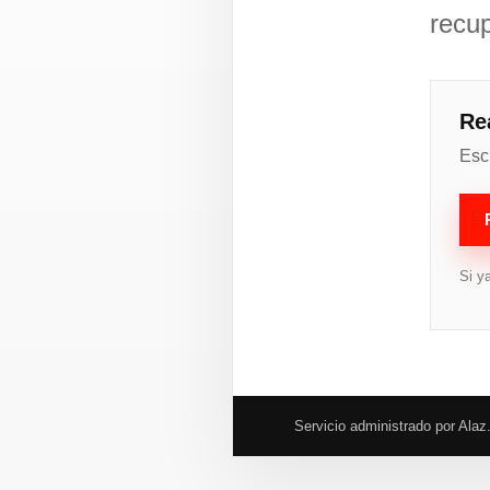
recup
Re
Esc
Si ya
Servicio administrado por Alaz