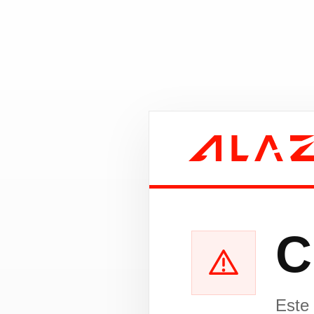
C
Este